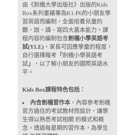
由《劍橋大學出版社》出版的
Kids
Box
系列書籍專為
K1-P6
的小朋友學
習英語而編制
，全面培養兒童的
聽、說、讀、寫四大基本能力。
課
程内容的編制包含
劍橋小學英語考
試
(YLE)
，家長可因應學童的程度，
自行選擇報考
「
劍橋小學英語考
試
」
，以了解小朋友的國際英語水
平
。
Kids Box課程特色包括：
內含劍橋習作本
，內容參考劍橋
官方過往的考試教材而設計，讓學
生得以熟悉考試相關 的模式和概
念。透過每星期的習作本，為學生